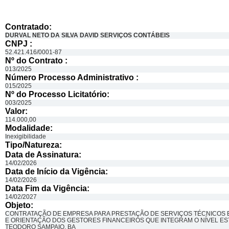
Contratado:
DURVAL NETO DA SILVA DAVID SERVIÇOS CONTÁBEIS
CNPJ :
52.421.416/0001-87
Nº do Contrato :
013/2025
Número Processo Administrativo :
015/2025
Nº do Processo Licitatório:
003/2025
Valor:
114.000,00
Modalidade:
Inexigibilidade
Tipo/Natureza:
Data de Assinatura:
14/02/2026
Data de Início da Vigência:
14/02/2026
Data Fim da Vigência:
14/02/2027
Objeto:
CONTRATAÇÃO DE EMPRESA PARA PRESTAÇÃO DE SERVIÇOS TÉCNICOS 
E ORIENTAÇÃO DOS GESTORES FINANCEIROS QUE INTEGRAM O NÍVEL ES
TEODORO SAMPAIO, BA