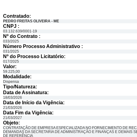
Contratado:
PEDRO FREITAS OLIVEIRA - ME
CNPJ :
03.132.639/0001-19
Nº do Contrato :
033/2025
Número Processo Administrativo :
031/2025
Nº do Processo Licitatório:
017/2025
Valor:
59.225,00
Modalidade:
Dispensa
Tipo/Natureza:
Data de Assinatura:
18/03/2026
Data de Início da Vigência:
21/03/2026
Data Fim da Vigência:
21/03/2027
Objeto:
CONTRATAÇÃO DE EMPRESA ESPECIALIZADA NO FORNECIMENTO DE RECAR
DEMANDAS DA SECRETARIA DE ADMINISTRAÇÃO E FINANÇAS E DEMAIS S
DE REFERÊNCIA