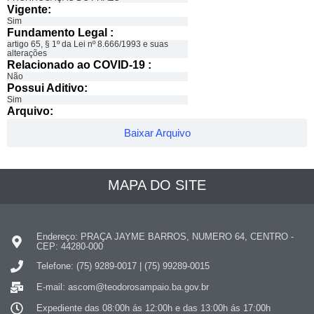
Vigente:
Sim
Fundamento Legal :​
artigo 65, § 1º da Lei nº 8.666/1993 e suas
alterações
Relacionado ao COVID-19 :​
Não
Possui Aditivo:​
Sim
Arquivo:
Baixar Arquivo
MAPA DO SITE
Endereço: PRAÇA JAYME BARROS, NUMERO 64, CENTRO -
CEP: 44280-000
Telefone: (75) 9289-0017 | (75) 99289-0015
E-mail: ascom@teodorosampaio.ba.gov.br
Expediente das 08:00h ás 12:00h e das 13:00h ás 17:00h