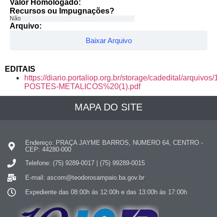
Valor Homologado: ​
Recursos ou Impugnações? ​
Não
Arquivo:
Baixar Arquivo
EDITAIS
https://diario.portaliop.org.br/storage/cadedital/arqui
POSTES-METALICOS%20(1).pdf
MAPA DO SITE
Endereço: PRAÇA JAYME BARROS, NUMERO 64, CENTRO -
CEP: 44280-000
Telefone: (75) 9289-0017 | (75) 99289-0015
E-mail: ascom@teodorosampaio.ba.gov.br
Expediente das 08:00h ás 12:00h e das 13:00h ás 17:00h