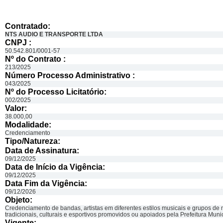
Contratado:
NTS AUDIO E TRANSPORTE LTDA
CNPJ :
50.542.801/0001-57
Nº do Contrato :
213/2025
Número Processo Administrativo :
043/2025
Nº do Processo Licitatório:
002/2025
Valor:
38.000,00
Modalidade:
Credenciamento
Tipo/Natureza:
Data de Assinatura:
09/12/2025
Data de Início da Vigência:
09/12/2025
Data Fim da Vigência:
09/12/2026
Objeto:
Credenciamento de bandas, artistas em diferentes estilos musicais e grupos de ma
tradicionais, culturais e esportivos promovidos ou apoiados pela Prefeitura Mu
Vigente: