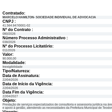
Contratado:
MARCELO HAMILTON- SOCIEDADE INDIVIDUAL DE ADVOCACIA
CNPJ :
41.564.947/0001-02
Nº do Contrato :
080/2026
Número Processo Administrativo :
038/2026
Nº do Processo Licitatório:
011/2026
Valor:
90.000,00
Modalidade:
Inexigibilidade
Tipo/Natureza:
Data de Assinatura:
22/04/2026
Data de Início da Vigência:
22/04/2026
Data Fim da Vigência:
22/04/2027
Objeto:
Prestação de serviços especializados de consultoria e assessoria jurídica na ár
e apoio à gestão, atendendo as necessidades da Prefeitura Municipal de Teodo
Vigente: