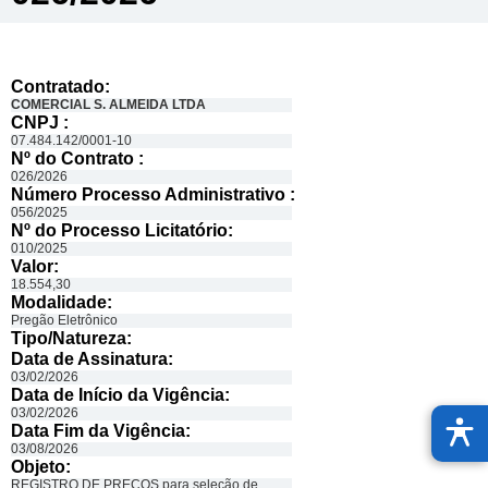
Contratado:
COMERCIAL S. ALMEIDA LTDA
CNPJ :
07.484.142/0001-10
Nº do Contrato :
026/2026
Número Processo Administrativo :
056/2025
Nº do Processo Licitatório:
010/2025
Valor:
18.554,30
Modalidade:
Pregão Eletrônico
Tipo/Natureza:
Data de Assinatura:
03/02/2026
Data de Início da Vigência:
03/02/2026
Data Fim da Vigência:
03/08/2026
Objeto:
REGISTRO DE PREÇOS para seleção de