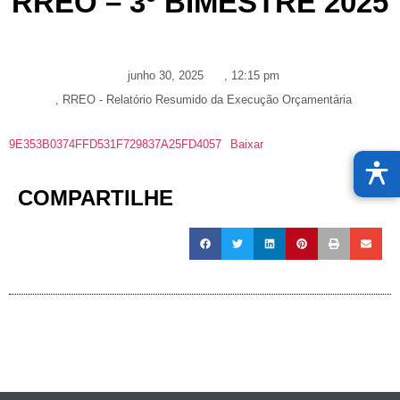
RREO – 3º BIMESTRE 2025
junho 30, 2025
,
12:15 pm
,
RREO - Relatório Resumido da Execução Orçamentária
9E353B0374FFD531F729837A25FD4057
Baixar
COMPARTILHE