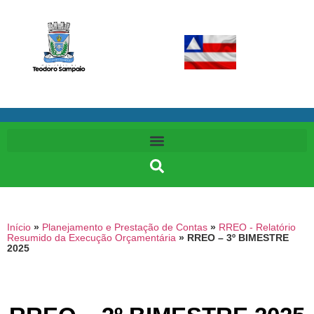
Início
»
Planejamento e Prestação de Contas
»
RREO - Relatório
Resumido da Execução Orçamentária
»
RREO – 3º BIMESTRE
2025