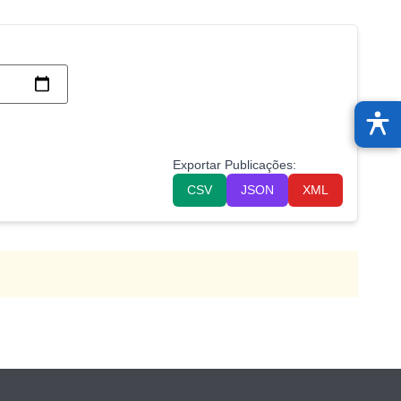
Exportar Publicações:
CSV
JSON
XML