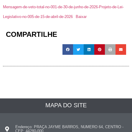
Mensagem-de-veto-total-no-001-de-30-de-junho-de-2026-Projeto-de-Lei-
Legislativo-no-005-de-15-de-abril-de-2026
Baixar
COMPARTILHE
MAPA DO SITE
Endereço: PRAÇA JAYME BARROS, NUMERO 64, CENTRO -
CEP: 44280-000