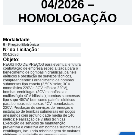
04/2026 –
HOMOLOGAÇÃO
Modalidade
6 - Pregão Eletrônico
Nº da Licitação: ​​
004/2026
Objeto:
REGISTRO DE PREÇOS para eventual e futura
contratação de empresa especializada para o
fornecimento de bombas hidráulicas, painéis
elétricos e prestação de serviços técnicos,
compreendendo: Fornecimento de bombas
submersas tipo caneta (2,5CV solar, 3CV
monofásica 220V e 3CV trifásica 220V),
bombas centrífugas (3CV monofásica e
multiestágio 4CV trifásica), bombas submersas
tipo sapo 450W, bem como painéis elétricos
para bombas submersas 4CV monofásicos
220V; Prestação de serviços de remoção e
instalação de bombas submersas em poços
artesianos com profundidade média de 140
metros; Realização de visitas técnicas;
Execução de serviços de manutenção
preventiva e corretiva em bombas submersas e
centrífugas, incluindo rebobinagem de motores