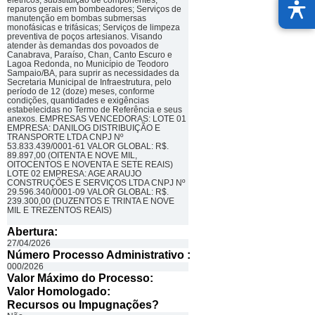
elétricos, substituição de componentes,
reparos gerais em bombeadores; Serviços de
manutenção em bombas submersas
monofásicas e trifásicas; Serviços de limpeza
preventiva de poços artesianos. Visando
atender às demandas dos povoados de
Canabrava, Paraíso, Chan, Canto Escuro e
Lagoa Redonda, no Município de Teodoro
Sampaio/BA, para suprir as necessidades da
Secretaria Municipal de Infraestrutura, pelo
período de 12 (doze) meses, conforme
condições, quantidades e exigências
estabelecidas no Termo de Referência e seus
anexos. EMPRESAS VENCEDORAS: LOTE 01
EMPRESA: DANILOG DISTRIBUIÇÃO E
TRANSPORTE LTDA CNPJ Nº
53.833.439/0001-61 VALOR GLOBAL: R$.
89.897,00 (OITENTA E NOVE MIL,
OITOCENTOS E NOVENTA E SETE REAIS)
LOTE 02 EMPRESA: AGE ARAUJO
CONSTRUÇÕES E SERVIÇOS LTDA CNPJ Nº
29.596.340/0001-09 VALOR GLOBAL: R$.
239.300,00 (DUZENTOS E TRINTA E NOVE
MIL E TREZENTOS REAIS)
Abertura:
27/04/2026
Número Processo Administrativo :
000/2026
Valor Máximo do Processo: ​
Valor Homologado: ​
Recursos ou Impugnações? ​