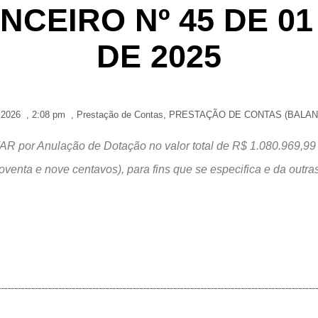
NCEIRO Nº 45 DE 0
DE 2025
, 2026
,
2:08 pm
,
Prestação de Contas
,
PRESTAÇÃO DE CONTAS (BALAN
nulação de Dotação no valor total de R$ 1.080.969,99 (Um 
oventa e nove centavos), para fins que se especifica e da outra