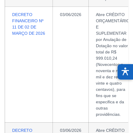
DECRETO
03/06/2026
Abre CRÉDITO
FINANCEIRO Nº
ORÇAMENTÁRIO
11 DE 02 DE
E
MARÇO DE 2026
SUPLEMENTAR
por Anulação de
Dotação no valor
total de R$
999.010,24
(Novecentos e
noventa e nove
mil e dez reais e
vinte e quatro
centavos), para
fins que se
especifica e da
outras
providências.
DECRETO
03/06/2026
Abre CRÉDITO