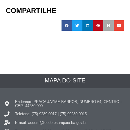
COMPARTILHE
MAPA DO SITE
Endereço: PRAÇA JAYME BARROS, NUMERO 64, CENTRO -
CEP: 44280-000
Telefone: (75) 9289-0017 | (75) 99289-0015
E-mail: ascom@teodorosampaio.ba.gov.br