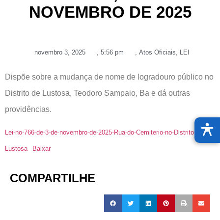
NOVEMBRO DE 2025
novembro 3, 2025
,
5:56 pm
,
Atos Oficiais
,
LEI
Dispõe sobre a mudança de nome de logradouro público no
Distrito de Lustosa, Teodoro Sampaio, Ba e dá outras
providências.
Lei-no-766-de-3-de-novembro-de-2025-Rua-do-Cemiterio-no-Distrito-de-
Lustosa
Baixar
COMPARTILHE