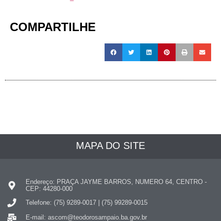
COMPARTILHE
MAPA DO SITE
Endereço: PRAÇA JAYME BARROS, NUMERO 64, CENTRO -
CEP: 44280-000
Telefone: (75) 9289-0017 | (75) 99289-0015
E-mail: ascom@teodorosampaio.ba.gov.br